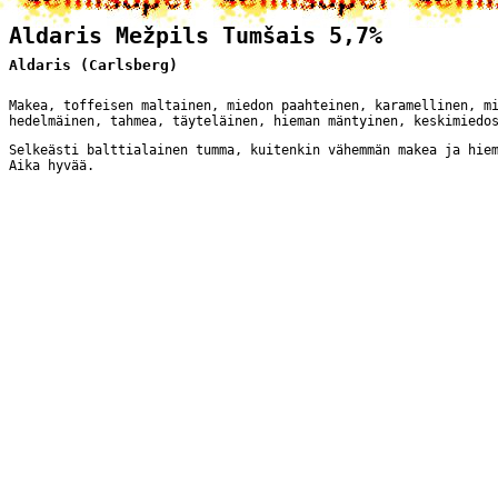
Aldaris Mežpils Tumšais 5,7%
Aldaris (Carlsberg)
Makea, toffeisen maltainen, miedon paahteinen, karamellinen, m
hedelmäinen, tahmea, täyteläinen, hieman mäntyinen, keskimiedo
Selkeästi balttialainen tumma, kuitenkin vähemmän makea ja hie
Aika hyvää.