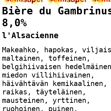
Bière du Gambrinu
8,0%
l'Alsacienne
Makeahko, hapokas, viljai
maltainen, toffeinen,
belgihiivaisen hedelmäine
miedon villihiivainen,
häivähtävän kemikaalinen,
raikas, täyteläinen,
mausteinen, yrttinen,
ruohoinen, puinen,