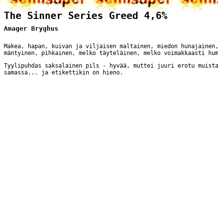
The Sinner Series Greed 4,6%
Amager Bryghus
Makea, hapan, kuivan ja viljaisen maltainen, miedon hunajainen
mäntyinen, pihkainen, melko täyteläinen, melko voimakkaasti hu
Tyylipuhdas saksalainen pils - hyvää, muttei juuri erotu muist
samassa... ja etikettikin on hieno.