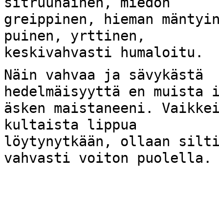
sitruunainen, miedon
greippinen, hieman mäntyi
puinen, yrttinen,
keskivahvasti humaloitu.
Näin vahvaa ja sävykästä
hedelmäisyyttä en muista 
äsken maistaneeni. Vaikke
kultaista lippua
löytynytkään, ollaan silt
vahvasti voiton puolella.