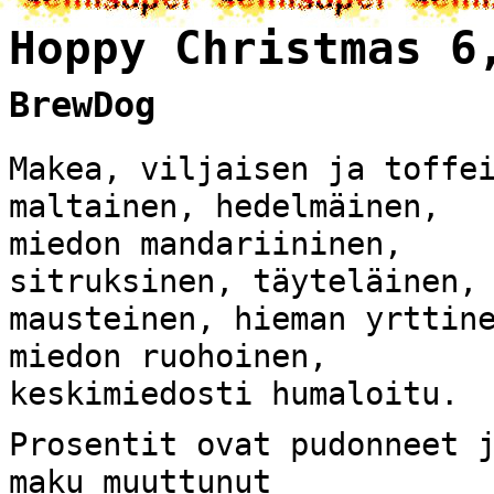
Hoppy Christmas 6
BrewDog
Makea, viljaisen ja toffe
maltainen, hedelmäinen,
miedon mandariininen,
sitruksinen, täyteläinen,
mausteinen, hieman yrttin
miedon ruohoinen,
keskimiedosti humaloitu.
Prosentit ovat pudonneet 
maku muuttunut