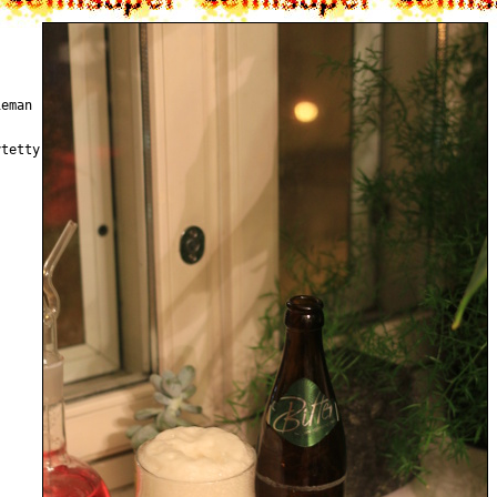
ieman
ytetty