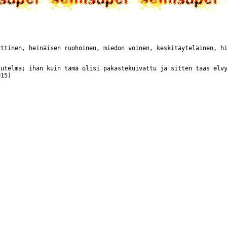
rttinen, heinäisen ruohoinen, miedon voinen, keskitäyteläinen, h
kutelma; ihan kuin tämä olisi pakastekuivattu ja sitten taas elv
015)