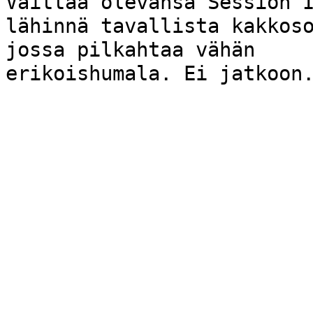
Väittää olevansa Session 
lähinnä tavallista kakkos
jossa pilkahtaa vähän
erikoishumala. Ei jatkoon