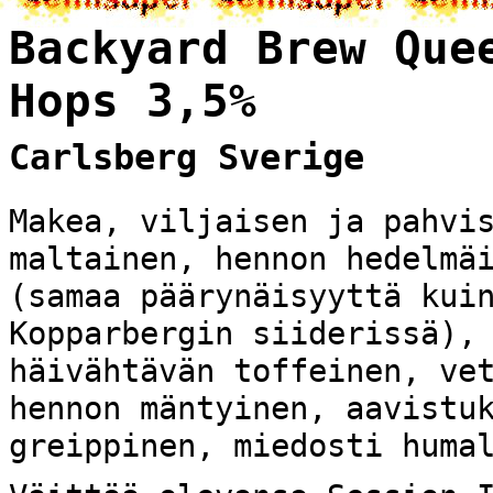
Backyard Brew Que
Hops 3,5%
Carlsberg Sverige
Makea, viljaisen ja pahvi
maltainen, hennon hedelmä
(samaa päärynäisyyttä kui
Kopparbergin siiderissä),
häivähtävän toffeinen, ve
hennon mäntyinen, aavistu
greippinen, miedosti huma