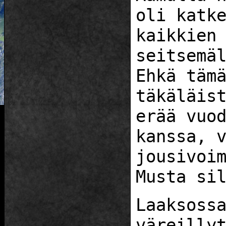
oli katk
kaikkien
seitsemä
Ehkä täm
täkäläis
erää vuo
kanssa, 
jousivoi
Musta si
Laaksoss
väreilly