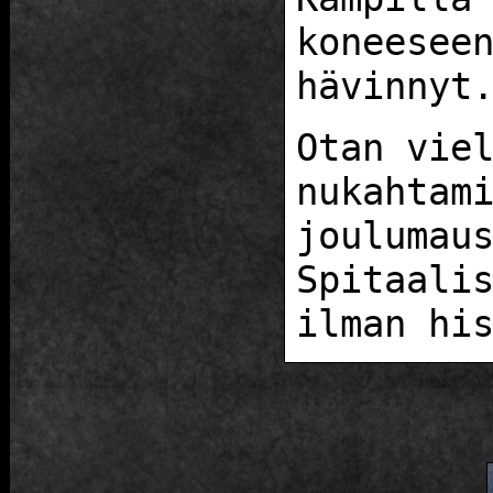
koneesee
hävinnyt
Otan vie
nukahtam
joulumau
Spitaali
ilman hi