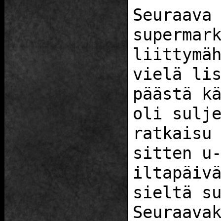
Seuraava
supermar
liittymä
vielä li
päästä k
oli sulj
ratkaisu
sitten u
iltapäiv
sieltä s
Seuraava