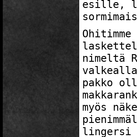
esille, 
sormimai
Ohitimme
laskette
nimeltä 
valkeall
pakko ol
makkaran
myös näk
pienimmä
lingersi