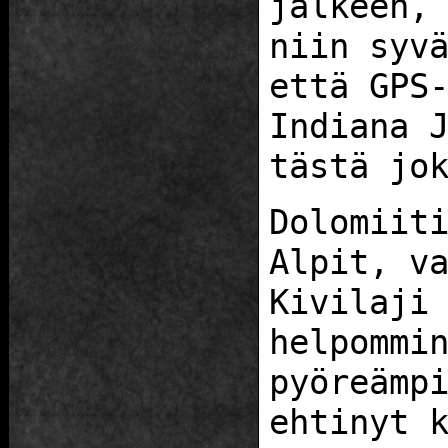
jälkeen,
niin syv
että GPS
Indiana 
tästä jo
Dolomiit
Alpit, v
Kivilaji
helpommi
pyöreämp
ehtinyt 