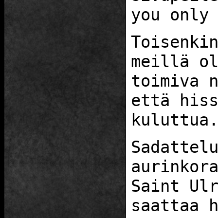
you only
Toisenki
meillä o
toimiva 
että his
kuluttua
Sadattel
aurinkor
Saint Ul
saattaa 