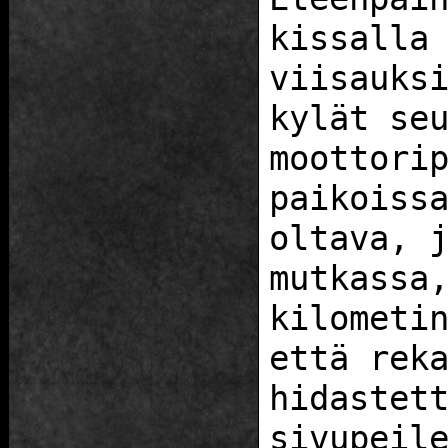
kissalla
viisauks
kylät se
moottori
paikoiss
oltava, 
mutkassa
kilometi
että rek
hidastet
sivupeil