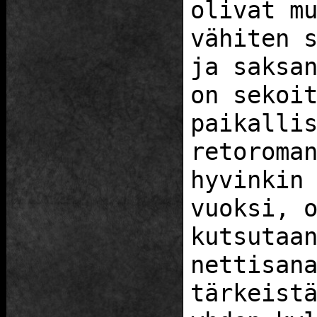
olivat m
vähiten 
ja saksa
on sekoi
paikalli
retoroma
hyvinkin
vuoksi, 
kutsutaa
nettisan
tärkeist