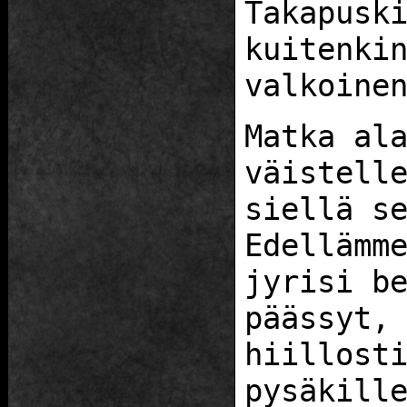
Takapusk
kuitenki
valkoine
Matka al
väistell
siellä s
Edellämm
jyrisi b
päässyt,
hiillost
pysäkill