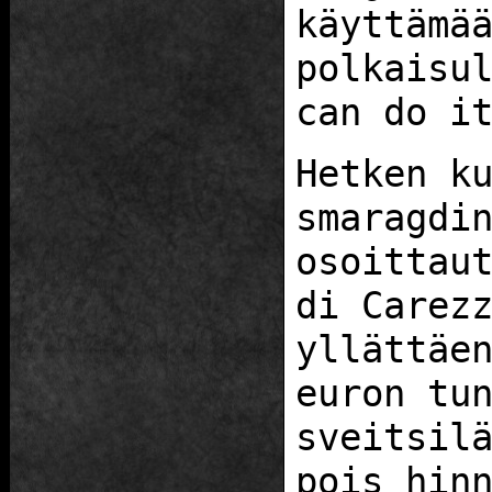
käyttämä
polkaisu
can do i
Hetken k
smaragdi
osoittau
di Carez
yllättäe
euron tu
sveitsil
pois hin