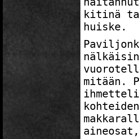
haitannu
kitinä t
huiske.
Paviljon
nälkäisi
vuorotel
mitään. 
ihmettel
kohteide
makkaral
aineosat