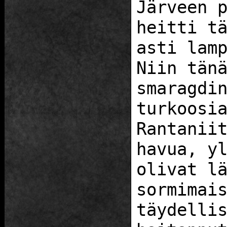
Järveen 
heitti t
asti lam
Niin tän
smaragdi
turkoosi
Rantanii
havua, y
olivat l
sormimai
täydelli