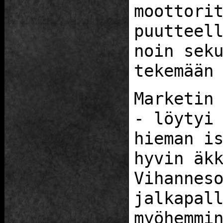
moottori
puutteel
noin sek
tekemään
Marketin
- löytyi
hieman i
hyvin äk
Vihannes
jalkapal
myöhemmi