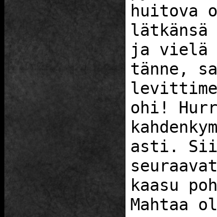
huitova 
lätkänsä
ja vielä
tänne, s
levittim
ohi! Hur
kahdenky
asti. Si
seuraava
kaasu po
Mahtaa o