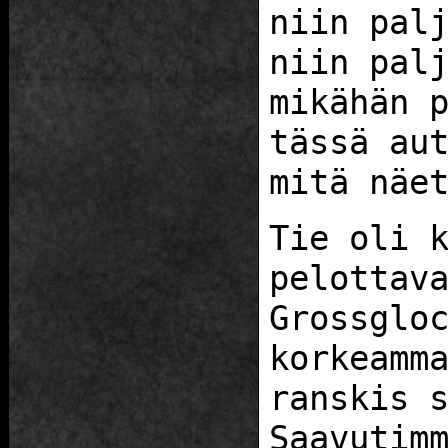
niin pal
niin pal
mikähän 
tässä au
mitä näe
Tie oli 
pelottav
Grossglo
korkeamm
ranskis 
Saavutim