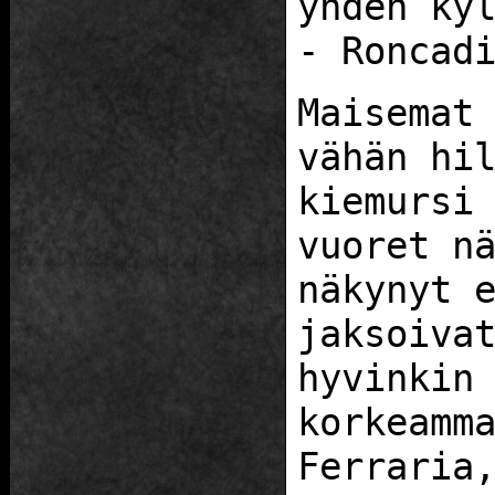
yhden ky
- Roncad
Maisemat
vähän hi
kiemursi
vuoret n
näkynyt 
jaksoiva
hyvinkin
korkeamm
Ferraria