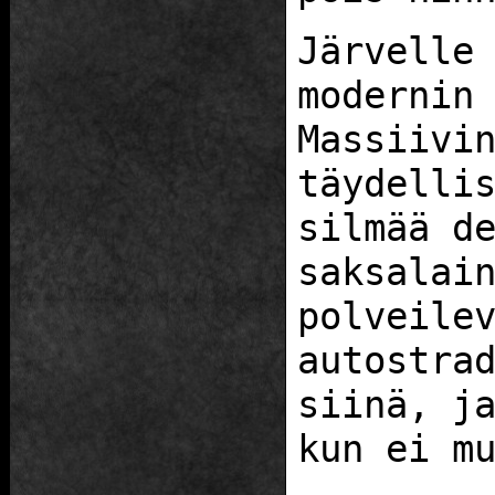
Järvelle
modernin
Massiivi
täydelli
silmää d
saksalai
polveile
autostra
siinä, j
kun ei m