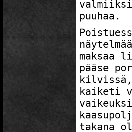
valmiiks
puuhaa.
Poistues
näytelmä
maksaa l
pääse po
kilvissä
kaiketi 
vaikeuks
kaasupol
takana o