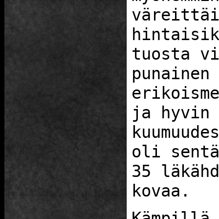
väreittä
hintaisi
tuosta v
punainen
erikoism
ja hyvin
kuumuude
oli sent
35 läkäh
kovaa.
Kämpillä