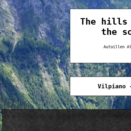
The hills
the s
Autoillen A
Vilpiano 