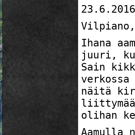
23.6.201
Vilpiano
Ihana aa
juuri, k
Sain kik
verkossa
näitä ki
liittymä
olihan k
Aamulla 