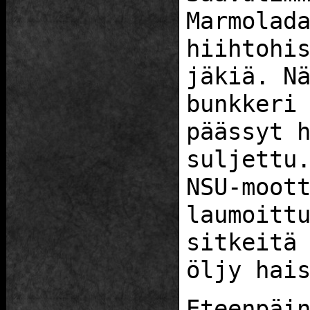
Marmolad
hiihtohi
jäkiä. N
bunkkeri
päässyt 
suljettu
NSU-moot
laumoitt
sitkeitä
öljy hai
Eteenpäi