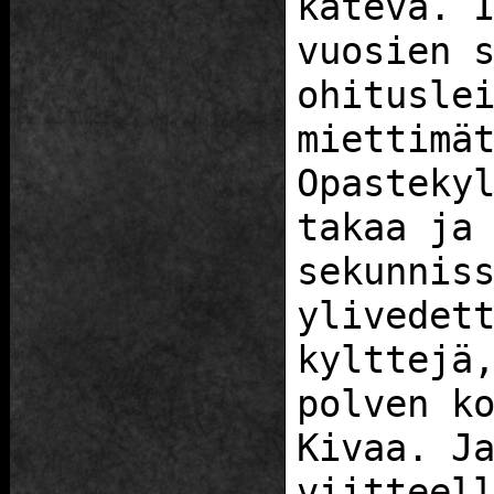
kätevä. 
vuosien 
ohitusle
miettimä
Opasteky
takaa ja
sekunnis
ylivedet
kylttejä
polven k
Kivaa. J
viitteel