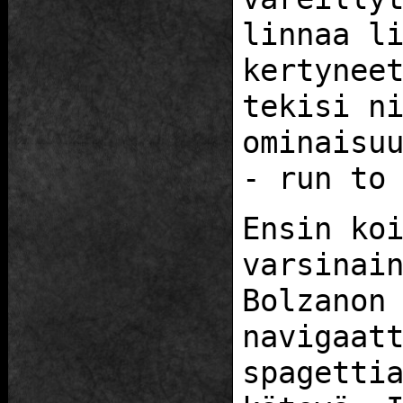
linnaa l
kertynee
tekisi n
ominaisu
- run to
Ensin ko
varsinai
Bolzanon
navigaat
spagetti