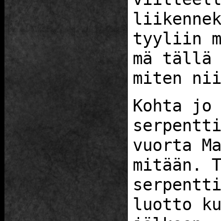
liikenne
tyyliin 
mä tällä
miten ni
Kohta jo
serpentt
vuorta M
mitään. 
serpentt
luotto k