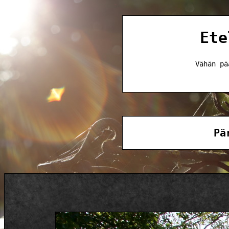
Ete
Vähän pä
Pä