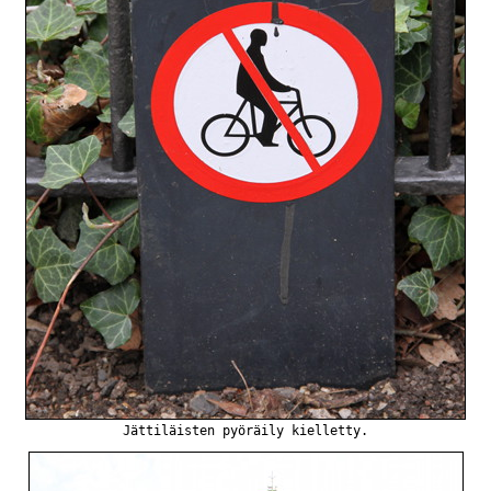
Jättiläisten pyöräily kielletty.