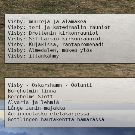
Visby: muureja ja alamäkeä
Visby: tori ja katedraalin rauniot
Visby: Drottenin kirkonrauniot
Visby: S:t Larsin kirkonrauniot
Visby: Kujakissa, rantapromenadi
Visby: Almedalen, mäkeä ylös
Visby: illankähmy
Visby - Oskarshamn - Öölanti
Borgholmin linna
Borgholms Slott
Alvaria ja lehmiä
Långe Janin majakka
Auringonlasku eteläkärjessä
Gettlingen hautakenttä hämärässä