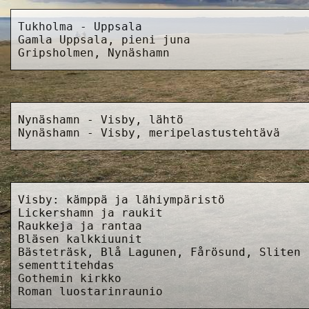
Tukholma - Uppsala
Gamla Uppsala, pieni juna
Gripsholmen, Nynäshamn
Nynäshamn - Visby, lähtö
Nynäshamn - Visby, meripelastustehtävä
Visby: kämppä ja lähiympäristö
Lickershamn ja raukit
Raukkeja ja rantaa
Bläsen kalkkiuunit
Bästeträsk, Blå Lagunen, Fårösund, Sliten
sementtitehdas
Gothemin kirkko
Roman luostarinraunio